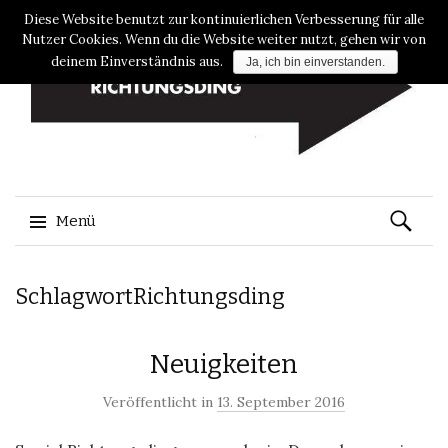
Diese Website benutzt zur kontinuierlichen Verbesserung für alle
Nutzer Cookies. Wenn du die Website weiter nutzt, gehen wir von
deinem Einverständnis aus.
Ja, ich bin einverstanden.
Suche
Menü
nach:
Zum
SchlagwortRichtungsding
Inhalt
springen
Neuigkeiten
Veröffentlicht in
13. September 2016