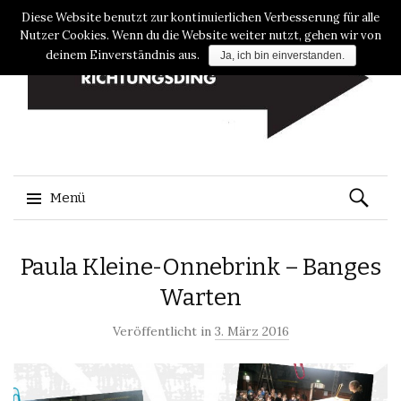
Diese Website benutzt zur kontinuierlichen Verbesserung für alle
Nutzer Cookies. Wenn du die Website weiter nutzt, gehen wir von
deinem Einverständnis aus.
Ja, ich bin einverstanden.
Suche
Menü
nach:
Zum
Paula Kleine-Onnebrink – Banges
Inhalt
springen
Warten
Veröffentlicht in
3. März 2016