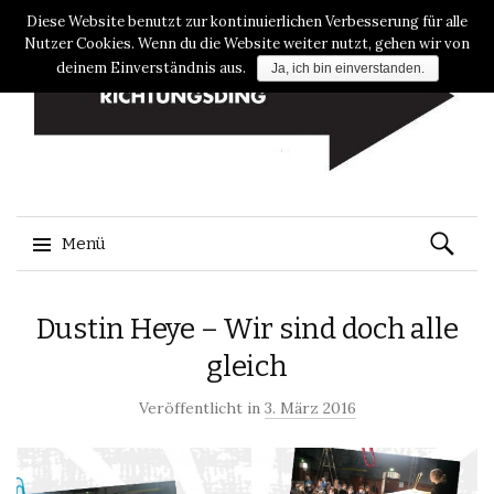
Diese Website benutzt zur kontinuierlichen Verbesserung für alle
Nutzer Cookies. Wenn du die Website weiter nutzt, gehen wir von
deinem Einverständnis aus.
Ja, ich bin einverstanden.
Suche
Menü
nach:
Zum
Dustin Heye – Wir sind doch alle
Inhalt
springen
gleich
Veröffentlicht in
3. März 2016