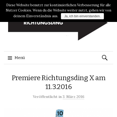
Diese Website benutzt zur kontinuierlichen Verbesserung für alle
Nutzer Cookies. Wenn du die Website weiter nutzt, gehen wir von
deinem Einverständnis aus.
Ja, ich bin einverstanden.
Suche
Menü
nach:
Zum
Premiere Richtungsding X am
Inhalt
springen
11.3.2016
Veröffentlicht in
3. März 2016